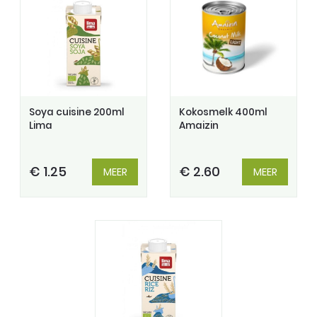
Soya cuisine 200ml
Kokosmelk 400ml
Lima
Amaizin
€ 1.25
€ 2.60
MEER
MEER