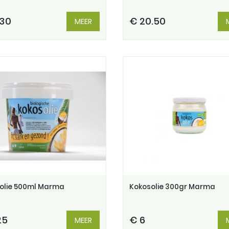
.30
€ 20.50
MEER
olie 500ml Marma
Kokosolie 300gr Marma
25
€ 6
MEER