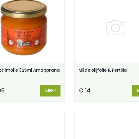
palmolie 325ml Amanprana
Milde olijfolie 1L Fertilia
95
€ 14
MEER