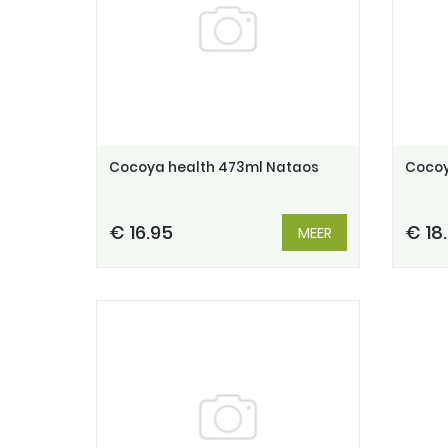
Cocoya health 473ml Nataos
Cocoy
€ 16.95
€ 18
MEER