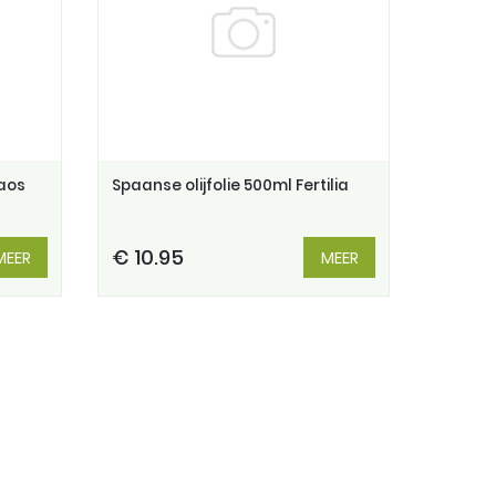
aos
Spaanse olijfolie 500ml Fertilia
€ 10.95
MEER
MEER