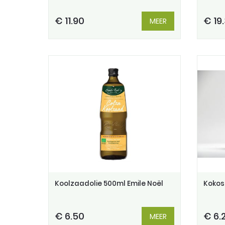
€ 11.90
€ 19
MEER
Koolzaadolie 500ml Emile Noël
Kokos
€ 6.50
€ 6.
MEER