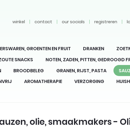
winkel
contact
our socials
registreren
l
ERSWAREN, GROENTEN EN FRUIT
DRANKEN
ZOET
 ZOUTE SNACKS
NOTEN, ZADEN, PITTEN, GEDROOGD F
N
BROODBELEG
GRANEN, RIJST, PASTA
SAUZ
NVRIJ
AROMATHERAPIE
VERZORGING
HUIS
auzen, olie, smaakmakers - Ol