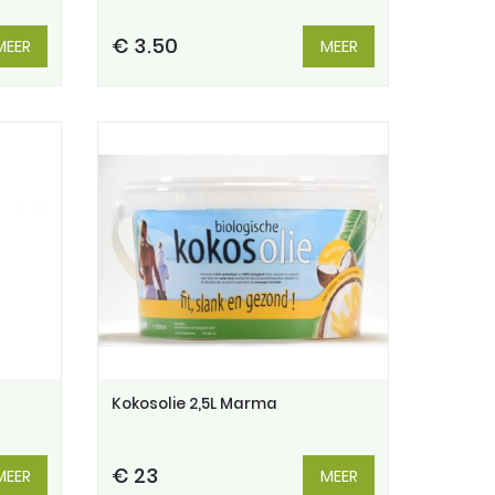
€ 3.50
MEER
MEER
Kokosolie 2,5L Marma
€ 23
MEER
MEER