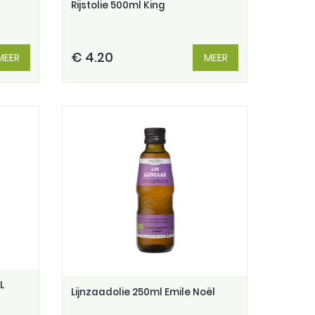
Rijstolie 500ml King
€ 4.20
MEER
MEER
L
Lijnzaadolie 250ml Emile Noël