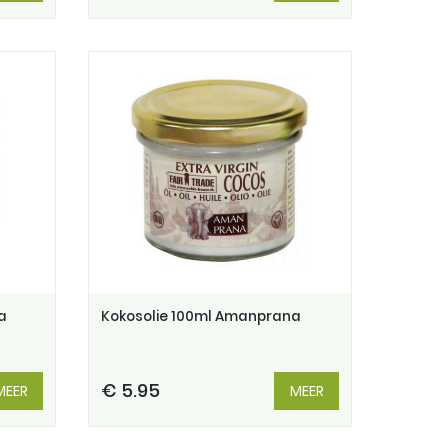
a
Kokosolie 100ml Amanprana
€ 5.95
MEER
MEER