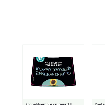
Zonnebloemolie ontgeurd 1L
Zoete