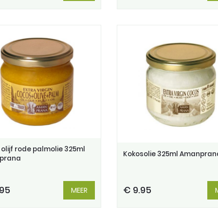
olijf rode palmolie 325ml
Kokosolie 325ml Amanpran
prana
.95
€ 9.95
MEER