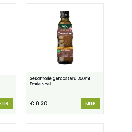
Sesamolie geroosterd 250ml
Emile Noël
€ 8.30
MEER
MEER