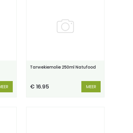
Tarwekiemolie 250ml Natufood
€ 16.95
MEER
MEER