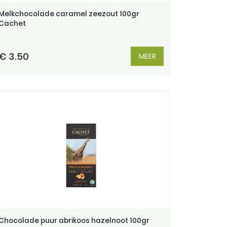
Melkchocolade caramel zeezout 100gr
Cachet
€ 3.50
MEER
Chocolade puur abrikoos hazelnoot 100gr