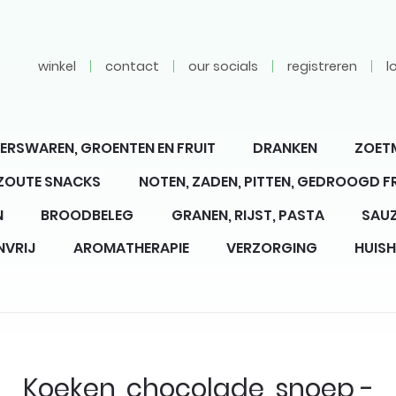
winkel
contact
our socials
registreren
l
ERSWAREN, GROENTEN EN FRUIT
DRANKEN
ZOET
 ZOUTE SNACKS
NOTEN, ZADEN, PITTEN, GEDROOGD F
N
BROODBELEG
GRANEN, RIJST, PASTA
SAUZ
NVRIJ
AROMATHERAPIE
VERZORGING
HUIS
Koeken, chocolade, snoep -