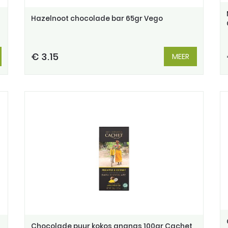
Hazelnoot chocolade bar 65gr Vego
€ 3.15
MEER
Chocolade puur kokos ananas 100gr Cachet