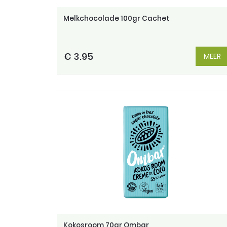
Melkchocolade 100gr Cachet
€ 3.95
MEER
Kokosroom 70gr Ombar