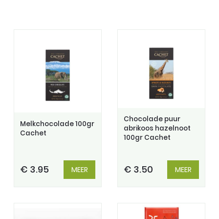
Chocolade puur
Melkchocolade 100gr
abrikoos hazelnoot
Cachet
100gr Cachet
€ 3.95
€ 3.50
MEER
MEER