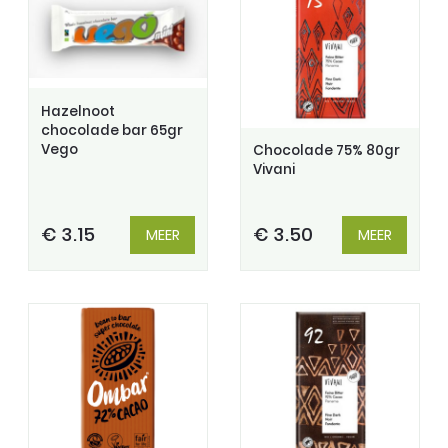
Hazelnoot
chocolade bar 65gr
Vego
Chocolade 75% 80gr
Vivani
€ 3.15
€ 3.50
MEER
MEER