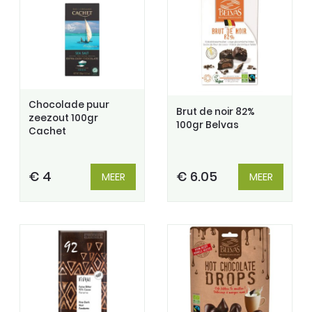
Chocolade puur
Brut de noir 82%
zeezout 100gr
100gr Belvas
Cachet
€ 4
€ 6.05
MEER
MEER