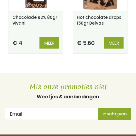
Chocolade 92% 80gr
Hot chocolate drops
Vivani
150gr Belvas
€ 4
€ 5.60
MEER
MEER
Mis onze promoties niet
Weetjes & aanbiedingen