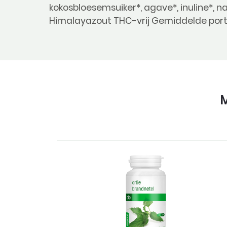
kokosbloesemsuiker*, agave*, inuline*, 
Himalayazout THC-vrij Gemiddelde portie
M