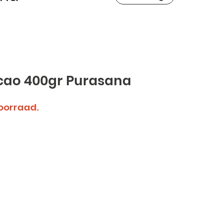
acao 400gr Purasana
voorraad.