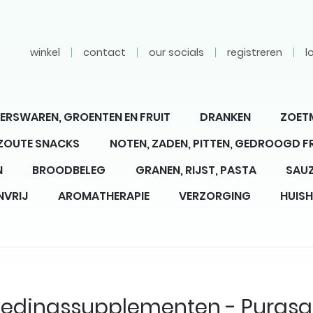
winkel
contact
our socials
registreren
l
ERSWAREN, GROENTEN EN FRUIT
DRANKEN
ZOET
 ZOUTE SNACKS
NOTEN, ZADEN, PITTEN, GEDROOGD F
N
BROODBELEG
GRANEN, RIJST, PASTA
SAUZ
NVRIJ
AROMATHERAPIE
VERZORGING
HUIS
edingssupplementen - Puras