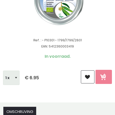
Ref. : - P10301 - 1799/1799/2801
EAN: 5412360003419
In voorraad.
€ 6.95
OMSCHRIJVING