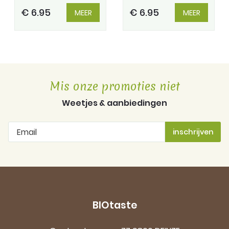
€ 6.95
€ 6.95
MEER
MEER
Mis onze promoties niet
Weetjes & aanbiedingen
BIOtaste