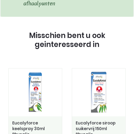
afhaalpunten
Misschien bent u ook
geinteresseerd in
Eucalyforce
Eucalyforce siroop
keelspray 30ml
suikervrij 150ml