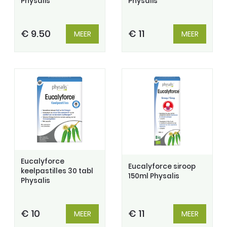
Physalis
Physalis
€ 9.50
€ 11
MEER
MEER
Eucalyforce
Eucalyforce siroop
keelpastilles 30 tabl
150ml Physalis
Physalis
€ 10
€ 11
MEER
MEER