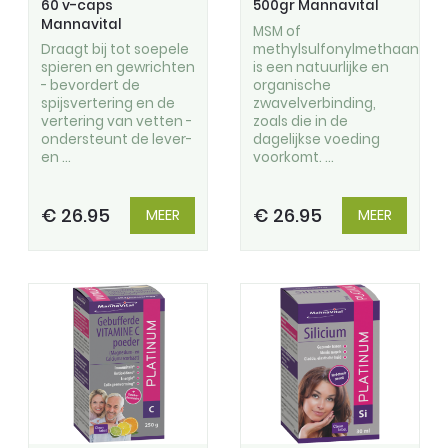
60 v-caps
500gr Mannavital
Mannavital
MSM of
methylsulfonylmethaan
Draagt bij tot soepele
is een natuurlijke en
spieren en gewrichten
organische
- bevordert de
zwavelverbinding,
spijsvertering en de
zoals die in de
vertering van vetten -
dagelijkse voeding
ondersteunt de lever-
voorkomt. ...
en ...
€ 26.95
€ 26.95
MEER
MEER