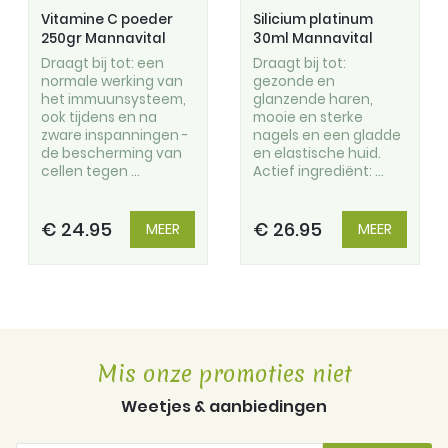
Vitamine C poeder
Silicium platinum
250gr Mannavital
30ml Mannavital
Draagt bij tot: een
Draagt bij tot:
normale werking van
gezonde en
het immuunsysteem,
glanzende haren,
ook tijdens en na
mooie en sterke
zware inspanningen -
nagels en een gladde
de bescherming van
en elastische huid.
cellen tegen ...
Actief ingrediënt: ...
€ 24.95
€ 26.95
MEER
MEER
Mis onze promoties niet
Weetjes & aanbiedingen