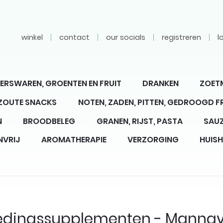
winkel
contact
our socials
registreren
l
ERSWAREN, GROENTEN EN FRUIT
DRANKEN
ZOET
 ZOUTE SNACKS
NOTEN, ZADEN, PITTEN, GEDROOGD F
N
BROODBELEG
GRANEN, RIJST, PASTA
SAUZ
NVRIJ
AROMATHERAPIE
VERZORGING
HUIS
dingssupplementen - Mannav