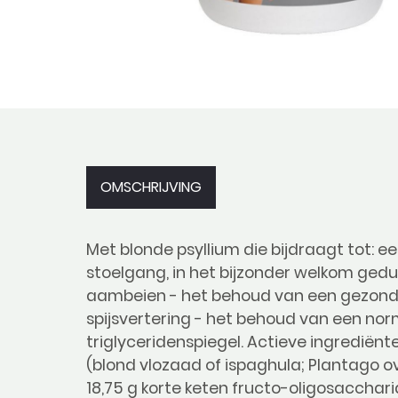
OMSCHRIJVING
Met blonde psyllium die bijdraagt tot: e
stoelgang, in het bijzonder welkom ged
aambeien - het behoud van een gezond
spijsvertering - het behoud van een nor
triglyceridenspiegel. Actieve ingrediënte
(blond vlozaad of ispaghula; Plantago o
18,75 g korte keten fructo-oligosacchari