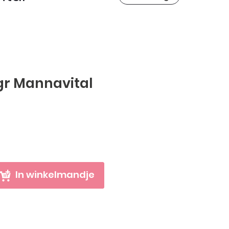
gr Mannavital
In winkelmandje