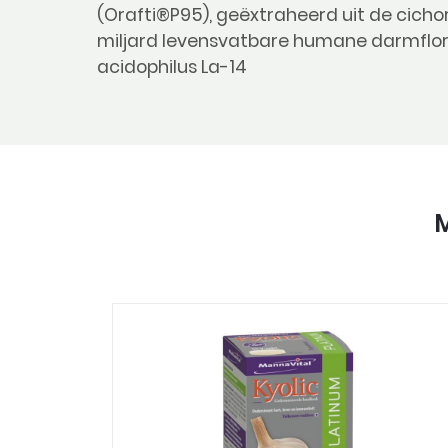
(Orafti®P95), geëxtraheerd uit de cicho
miljard levensvatbare humane darmflor
acidophilus La-14
M