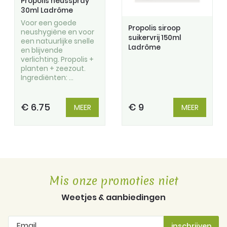
Propolis neusspray
30ml Ladrôme
Voor een goede
Propolis siroop
neushygiëne en voor
suikervrij 150ml
een natuurlijke snelle
Ladrôme
en blijvende
verlichting. Propolis +
planten + zeezout.
Ingrediënten: ...
€ 6.75
€ 9
MEER
MEER
Mis onze promoties niet
Weetjes & aanbiedingen