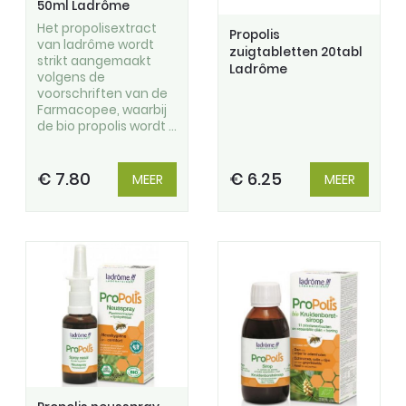
50ml Ladrôme
Het propolisextract
Propolis
van ladrôme wordt
zuigtabletten 20tabl
strikt aangemaakt
Ladrôme
volgens de
voorschriften van de
Farmacopee, waarbij
de bio propolis wordt ...
€ 7.80
€ 6.25
MEER
MEER