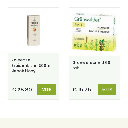
Zweedse
Grünwalder nr.1 60
kruidenbitter 500ml
tabl
Jacob Hooy
€ 28.80
€ 15.75
MEER
MEER