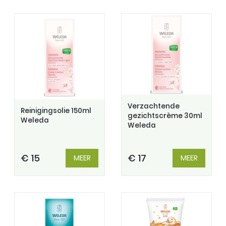
Verzachtende
Reinigingsolie 150ml
gezichtscrème 30ml
Weleda
Weleda
€ 15
€ 17
MEER
MEER