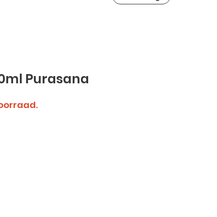
0ml Purasana
voorraad.