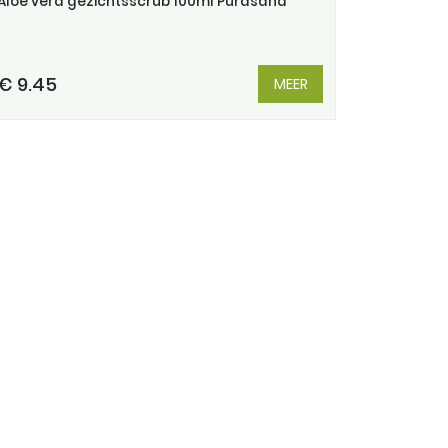
Aloe vera gezichtsscrub 100ml Purasana
€ 9.45
MEER