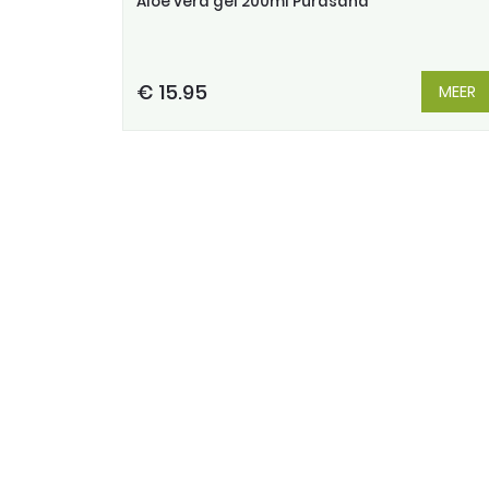
Aloe vera gel 200ml Purasana
€ 15.95
MEER