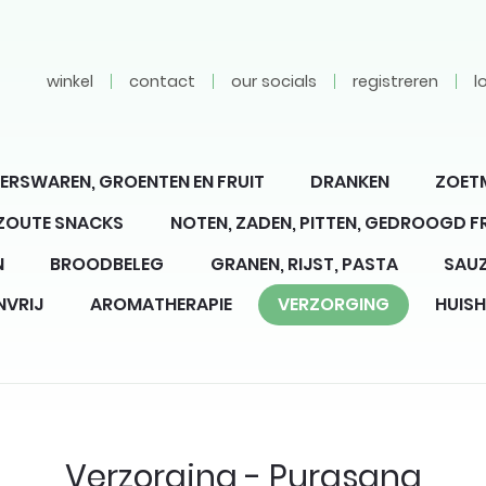
winkel
contact
our socials
registreren
l
ERSWAREN, GROENTEN EN FRUIT
DRANKEN
ZOET
 ZOUTE SNACKS
NOTEN, ZADEN, PITTEN, GEDROOGD F
N
BROODBELEG
GRANEN, RIJST, PASTA
SAUZ
NVRIJ
AROMATHERAPIE
VERZORGING
HUIS
Verzorging - Purasana