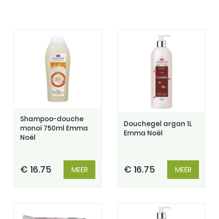
Shampoo-douche
Douchegel argan 1L
monoï 750ml Emma
Emma Noël
Noël
€ 16.75
€ 16.75
MEER
MEER