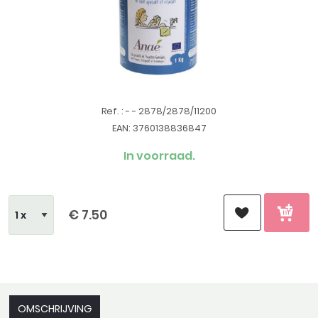
Ref. : - - 2878/2878/11200
EAN: 3760138836847
In voorraad.
€ 7.50
OMSCHRIJVING