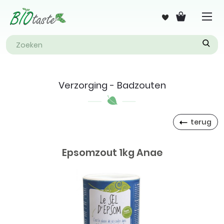
Verzorging - Badzouten
terug
Epsomzout 1kg Anae