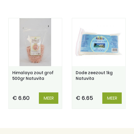
Himalaya zout grof
Dode zeezout 1kg
500gr Natuvita
Natuvita
€ 6.60
€ 6.65
MEER
MEER