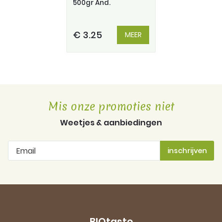
500gr And.
€ 3.25
MEER
Mis onze promoties niet
Weetjes & aanbiedingen
BIOtaste