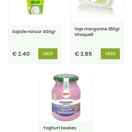
Soja margarine 250gr
Sojade natuur 400gr
Vitaquell
€ 2.40
€ 2.85
MEER
MEER
Yoghurt bosbes