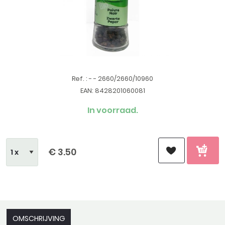
Ref. : - - 2660/2660/10960
EAN: 8428201060081
In voorraad.
€ 3.50
OMSCHRIJVING