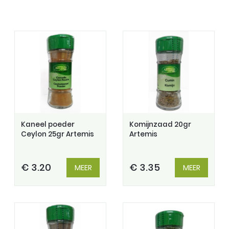
Kaneel poeder
Komijnzaad 20gr
Ceylon 25gr Artemis
Artemis
€ 3.20
€ 3.35
MEER
MEER