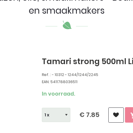
en smaakmakers
Tamari strong 500ml 
Ref. : - 10312 - 1244/1244/2245
EAN: 5411788036511
In voorraad.
€ 7.85