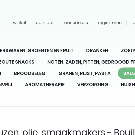
winkel
contact
our socials
registreren
l
ERSWAREN, GROENTEN EN FRUIT
DRANKEN
ZOET
 ZOUTE SNACKS
NOTEN, ZADEN, PITTEN, GEDROOGD F
N
BROODBELEG
GRANEN, RIJST, PASTA
SAUZ
NVRIJ
AROMATHERAPIE
VERZORGING
HUIS
uzen, olie, smaakmakers - Bouil