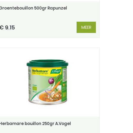
Groentebouillon 500gr Rapunzel
€ 9.15
MEER
Herbamare bouillon 250gr A.Vogel