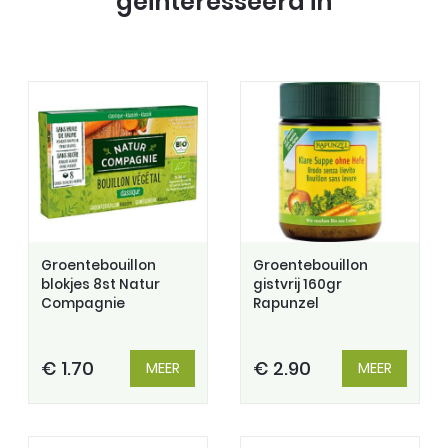
geinteresseerd in
Groentebouillon
Groentebouillon
blokjes 8st Natur
gistvrij 160gr
Compagnie
Rapunzel
€ 1.70
€ 2.90
MEER
MEER