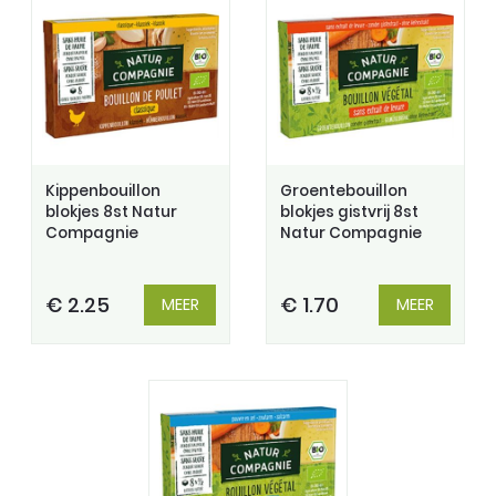
Kippenbouillon
Groentebouillon
blokjes 8st Natur
blokjes gistvrij 8st
Compagnie
Natur Compagnie
€ 2.25
€ 1.70
MEER
MEER