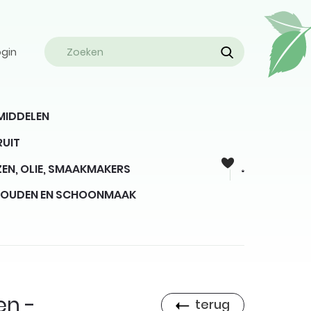
ogin
MIDDELEN
RUIT
EN, OLIE, SMAAKMAKERS
HOUDEN EN SCHOONMAAK
en -
terug