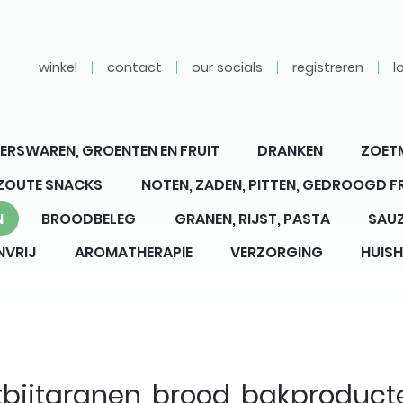
winkel
contact
our socials
registreren
l
ERSWAREN, GROENTEN EN FRUIT
DRANKEN
ZOET
 ZOUTE SNACKS
NOTEN, ZADEN, PITTEN, GEDROOGD F
N
BROODBELEG
GRANEN, RIJST, PASTA
SAUZ
NVRIJ
AROMATHERAPIE
VERZORGING
HUIS
bijtgranen, brood, bakproduct