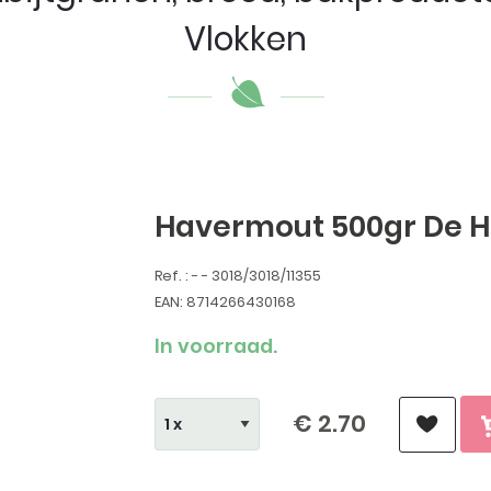
Vlokken
Havermout 500gr De 
Ref. : - - 3018/3018/11355
EAN: 8714266430168
In voorraad.
€ 2.70