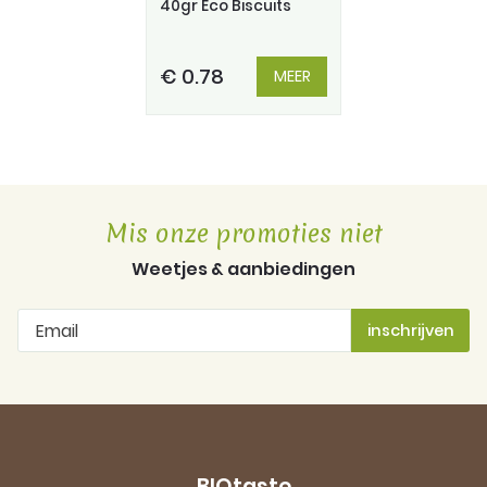
40gr Eco Biscuits
€ 0.78
MEER
Mis onze promoties niet
Weetjes & aanbiedingen
BIOtaste