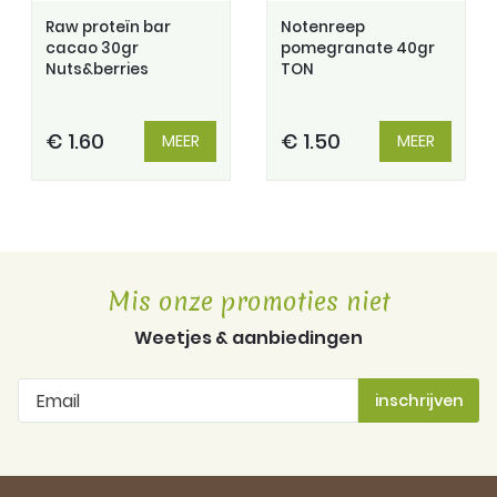
Raw proteïn bar
Notenreep
cacao 30gr
pomegranate 40gr
Nuts&berries
TON
€ 1.60
€ 1.50
MEER
MEER
Mis onze promoties niet
Weetjes & aanbiedingen