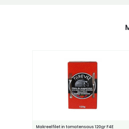
M
Makreelfilet in tomatensaus 120gr F4E