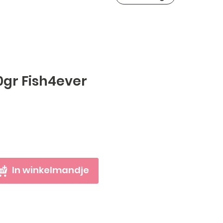
60gr Fish4ever
In winkelmandje