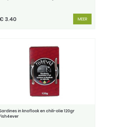
€ 3.40
MEER
Sardines in knoflook en chili-olie 120gr
Fish4ever