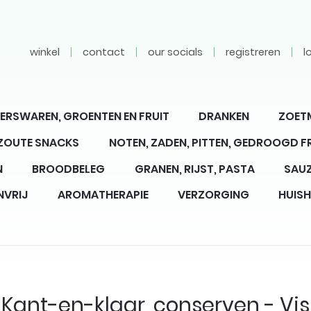
winkel
contact
our socials
registreren
l
ERSWAREN, GROENTEN EN FRUIT
DRANKEN
ZOET
 ZOUTE SNACKS
NOTEN, ZADEN, PITTEN, GEDROOGD F
N
BROODBELEG
GRANEN, RIJST, PASTA
SAUZ
NVRIJ
AROMATHERAPIE
VERZORGING
HUIS
Kant-en-klaar, conserven - Vis