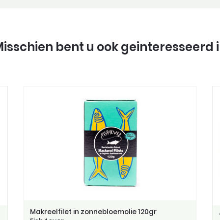
isschien bent u ook geinteresseerd 
Makreelfilet in zonnebloemolie 120gr