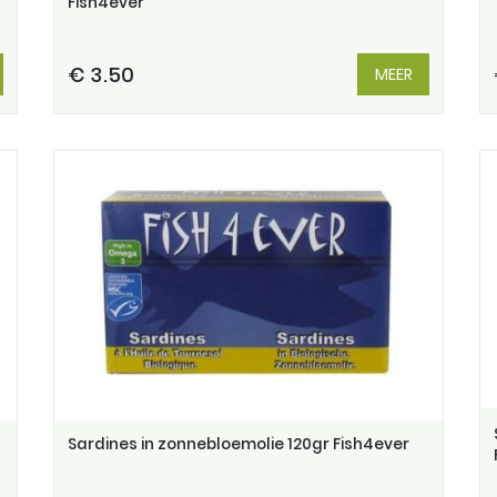
Fish4ever
€ 3.50
MEER
Sardines in zonnebloemolie 120gr Fish4ever