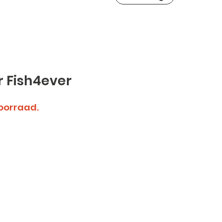
r Fish4ever
voorraad.