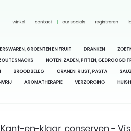
winkel
contact
our socials
registreren
l
ERSWAREN, GROENTEN EN FRUIT
DRANKEN
ZOET
 ZOUTE SNACKS
NOTEN, ZADEN, PITTEN, GEDROOGD F
N
BROODBELEG
GRANEN, RIJST, PASTA
SAUZ
NVRIJ
AROMATHERAPIE
VERZORGING
HUIS
Kant-en-klaar, conserven - Vis