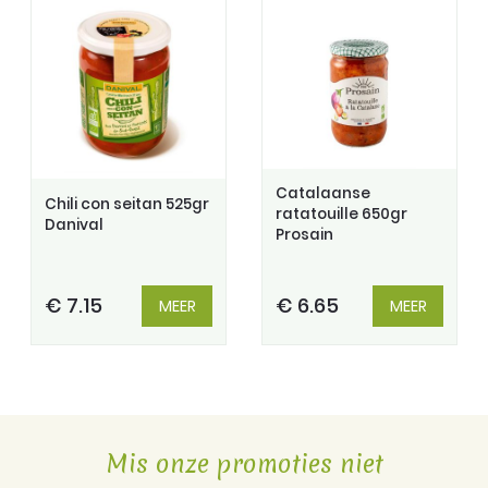
Catalaanse
Chili con seitan 525gr
ratatouille 650gr
Danival
Prosain
€ 7.15
€ 6.65
MEER
MEER
Mis onze promoties niet