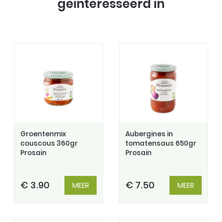
geinteresseerd in
Groentenmix
Aubergines in
couscous 360gr
tomatensaus 650gr
Prosain
Prosain
€ 3.90
€ 7.50
MEER
MEER