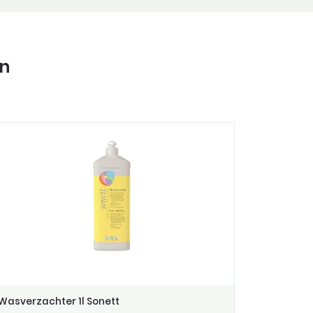
in
Wasverzachter 1l Sonett