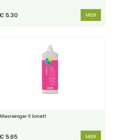
€ 5.30
MEER
Allesreiniger 1l Sonett
€ 5.65
MEER