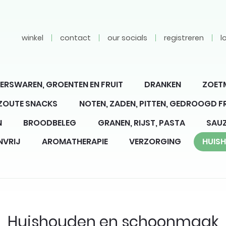
winkel
contact
our socials
registreren
l
ERSWAREN, GROENTEN EN FRUIT
DRANKEN
ZOET
 ZOUTE SNACKS
NOTEN, ZADEN, PITTEN, GEDROOGD F
N
BROODBELEG
GRANEN, RIJST, PASTA
SAUZ
NVRIJ
AROMATHERAPIE
VERZORGING
HUIS
Huishouden en schoonmaak