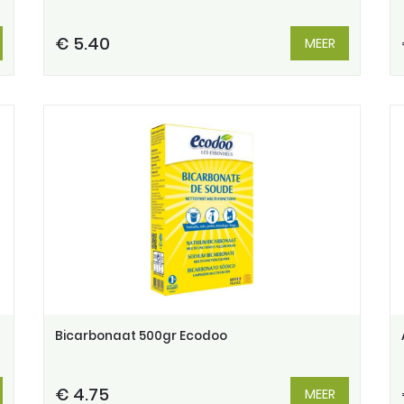
€ 5.40
MEER
Bicarbonaat 500gr Ecodoo
€ 4.75
MEER