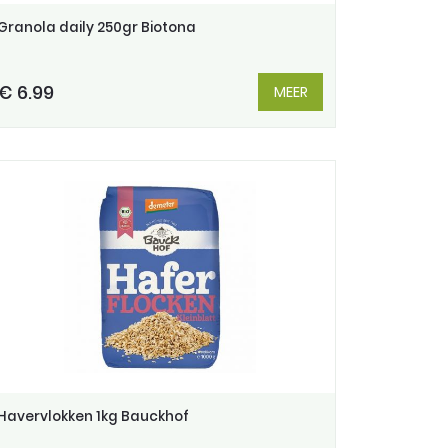
Granola daily 250gr Biotona
€ 6.99
MEER
Havervlokken 1kg Bauckhof