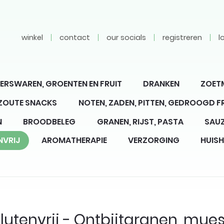
winkel
contact
our socials
registreren
l
ERSWAREN, GROENTEN EN FRUIT
DRANKEN
ZOET
 ZOUTE SNACKS
NOTEN, ZADEN, PITTEN, GEDROOGD F
N
BROODBELEG
GRANEN, RIJST, PASTA
SAUZ
NVRIJ
AROMATHERAPIE
VERZORGING
HUIS
lutenvrij - Ontbijtgranen, muesl