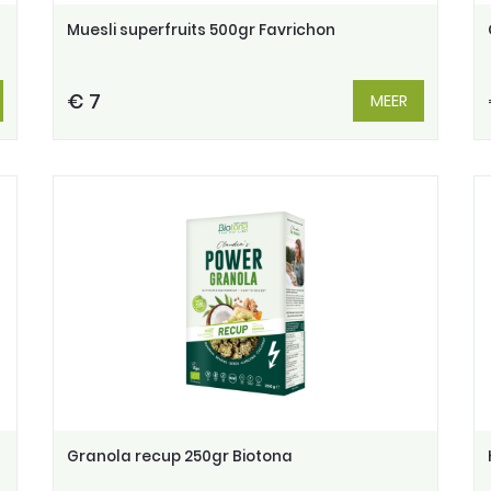
Muesli superfruits 500gr Favrichon
€ 7
MEER
Granola recup 250gr Biotona