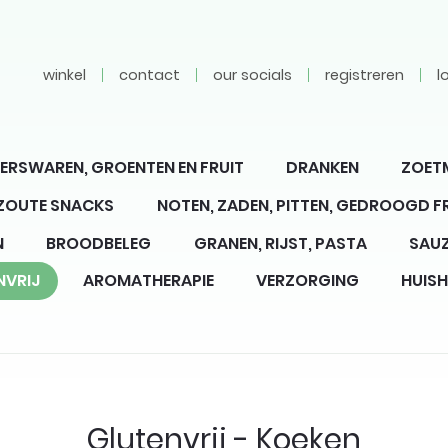
winkel
contact
our socials
registreren
l
ERSWAREN, GROENTEN EN FRUIT
DRANKEN
ZOET
 ZOUTE SNACKS
NOTEN, ZADEN, PITTEN, GEDROOGD F
N
BROODBELEG
GRANEN, RIJST, PASTA
SAUZ
NVRIJ
AROMATHERAPIE
VERZORGING
HUIS
Glutenvrij - Koeken