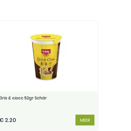
Gris & ciocc 52gr Schär
€ 2.20
MEER