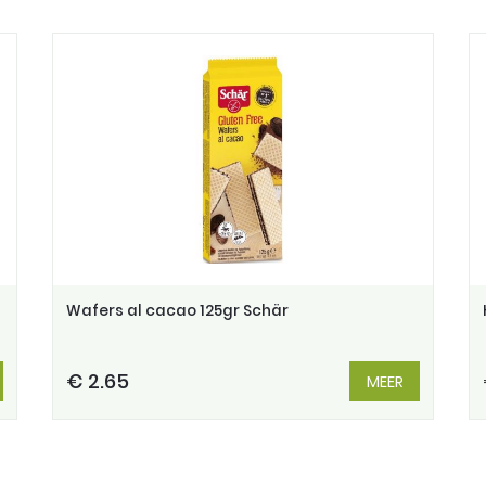
Wafers al cacao 125gr Schär
€ 2.65
MEER