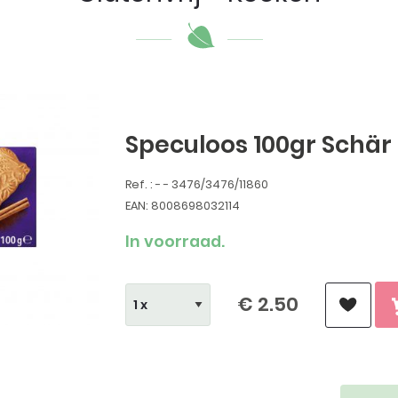
Speculoos 100gr Schär
Ref. : - - 3476/3476/11860
EAN: 8008698032114
In voorraad.
€ 2.50