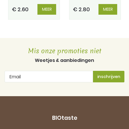
€ 2.60
€ 2.80
MEER
MEER
Mis onze promoties niet
Weetjes & aanbiedingen
BIOtaste