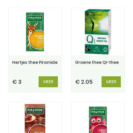
Hertjes thee Piramide
Groene thee QI-thee
€ 3
€ 2.05
MEER
MEER