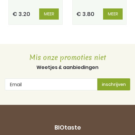
€ 3.20
€ 3.80
MEER
MEER
Mis onze promoties niet
Weetjes & aanbiedingen
BIOtaste