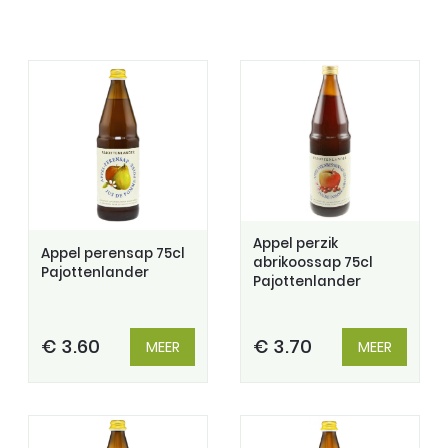
Appel perzik
Appel perensap 75cl
abrikoossap 75cl
Pajottenlander
Pajottenlander
€ 3.60
€ 3.70
MEER
MEER