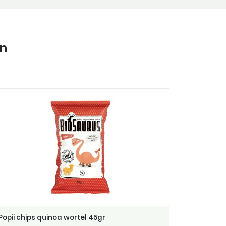
in
Popii chips quinoa wortel 45gr