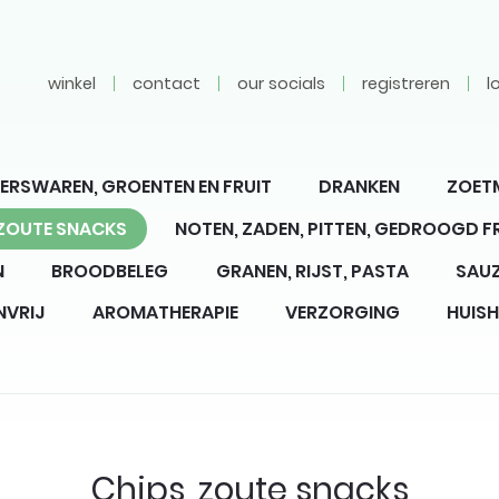
winkel
contact
our socials
registreren
l
ERSWAREN, GROENTEN EN FRUIT
DRANKEN
ZOET
 ZOUTE SNACKS
NOTEN, ZADEN, PITTEN, GEDROOGD F
N
BROODBELEG
GRANEN, RIJST, PASTA
SAUZ
NVRIJ
AROMATHERAPIE
VERZORGING
HUIS
Chips, zoute snacks