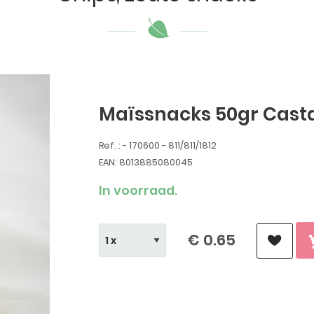
Maïssnacks 50gr Cast
Ref. : - 170600 - 811/811/1812
EAN: 8013885080045
In voorraad.
€ 0.65