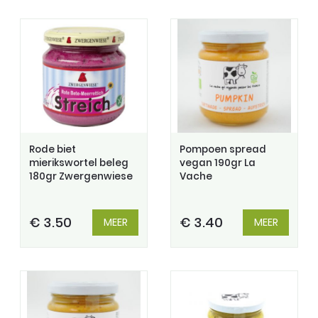
Rode biet
Pompoen spread
mierikswortel beleg
vegan 190gr La
180gr Zwergenwiese
Vache
€ 3.50
€ 3.40
MEER
MEER