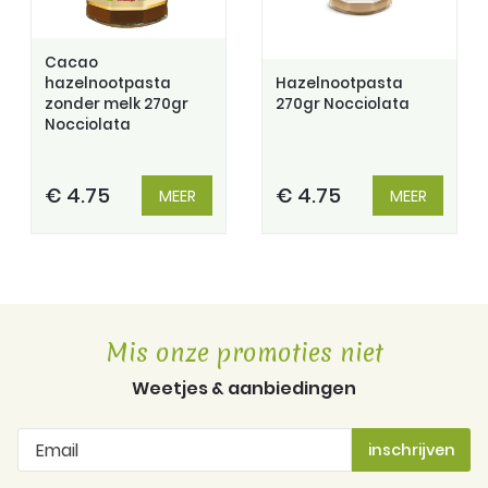
Cacao
hazelnootpasta
Hazelnootpasta
zonder melk 270gr
270gr Nocciolata
Nocciolata
€ 4.75
€ 4.75
MEER
MEER
Mis onze promoties niet
Weetjes & aanbiedingen