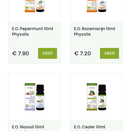
E.O. Pepermunt 10ml
E.O. Rozemarijn 10ml
Physalis
Physalis
€ 7.90
€ 7.20
MEER
MEER
E.O. Niaouli 10ml
E.O. Ceder 10ml