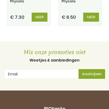
Physalis
Physalis
€ 7.30
€ 6.50
MEER
MEER
Mis onze promoties niet
Weetjes & aanbiedingen
BIOtaste